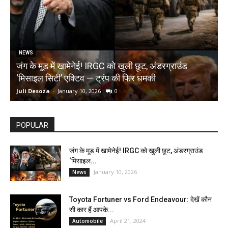
NEWS
जंग के मूड में खामेनेई! IRGC को खुली छूट, अंडरग्राउंड
T
‘मिसाइल सिटी’ एक्टिव — ट्रंप की फिर धमकी
क
Juli Desoza
-
January 10, 2026
0
d
POPULAR
जंग के मूड में खामेनेई! IRGC को खुली छूट, अंडरग्राउंड
‘मिसाइल...
January 10, 2026
News
Toyota Fortuner vs Ford Endeavour: देखें कौन
सी कार हैं आपके...
April 21, 2024
Automobile