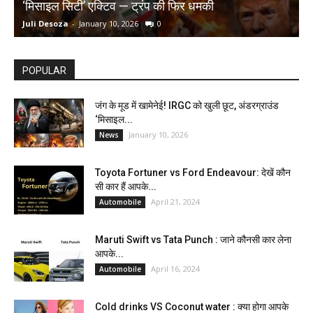
‘मिसाइल सिटी’ एक्टिव — ट्रंप की फिर धमकी
क
Juli Desoza
-
January 10, 2026
0
d
POPULAR
जंग के मूड में खामेनेई! IRGC को खुली छूट, अंडरग्राउंड
‘मिसाइल...
January 10, 2026
News
Toyota Fortuner vs Ford Endeavour: देखें कौन
सी कार हैं आपके...
April 21, 2024
Automobile
Maruti Swift vs Tata Punch : जाने कौनसी कार लेना
आपके...
April 16, 2024
Automobile
Cold drinks VS Coconut water : क्या होगा आपके