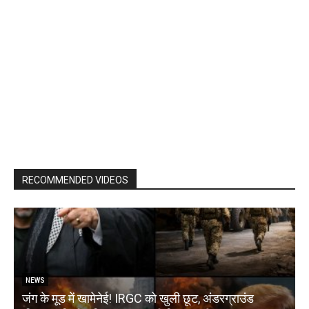
RECOMMENDED VIDEOS
NEWS
जंग के मूड में खामेनेई! IRGC को खुली छूट, अंडरग्राउंड
T