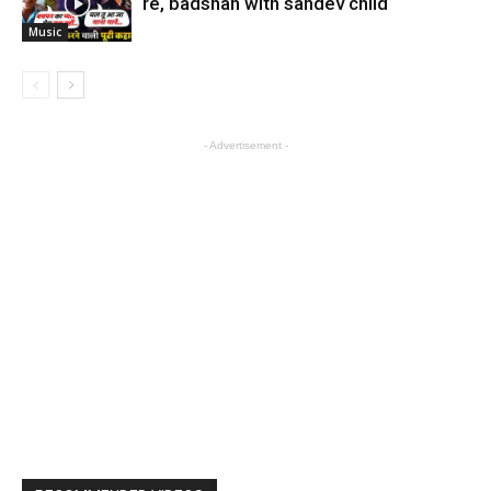
re, badshah with sahdev child
Music
- Advertisement -