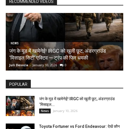
RECOMMENDED VIDEOS
NEWS
जंग के मूड में खामेनेई! IRGC को खुली छूट, अंडरग्राउंड
T
‘मिसाइल सिटी’ एक्टिव — ट्रंप की फिर धमकी
क
Juli Desoza
-
January 10, 2026
0
d
POPULAR
जंग के मूड में खामेनेई! IRGC को खुली छूट, अंडरग्राउंड
‘मिसाइल...
January 10, 2026
News
Toyota Fortuner vs Ford Endeavour: देखें कौन