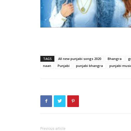
TAGS
All new punjabi songs 2020
Bhangra
g
naan
Punjabi
punjabi bhangra
punjabi musi
Previous article