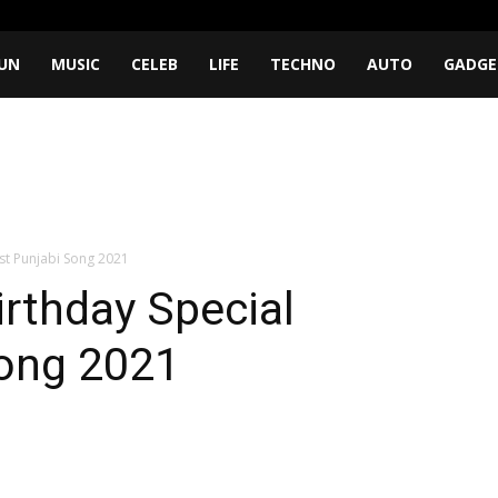
UN
MUSIC
CELEB
LIFE
TECHNO
AUTO
GADGE
st Punjabi Song 2021
rthday Special
Song 2021