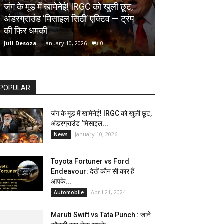
AUTOMOBILE
जंग के मूड में खामेनेई! IRGC को खुली छूट,
अंडरग्राउंड ‘मिसाइल सिटी’ एक्टिव — ट्रंप
Toyota Fortune
की फिर धमकी
देखें कौन सी कार ह
Juli Desoza
-
January 10, 2026
0
dhoni
-
April 21, 202
POPULAR
जंग के मूड में खामेनेई! IRGC को खुली छूट,
अंडरग्राउंड ‘मिसाइल...
January 10, 2026
News
Toyota Fortuner vs Ford
Endeavour: देखें कौन सी कार हैं
आपके...
April 21, 2024
Automobile
Maruti Swift vs Tata Punch : जाने