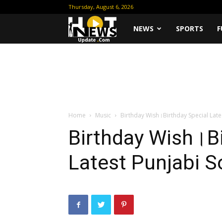
Thursday, August 6, 2026
Hot
NEWS
SPORTS
F
News
Update
Home
Music
Birthday Wish।Birthday Special Late
Birthday Wish।Bi
Latest Punjabi 