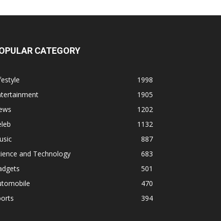
OPULAR CATEGORY
festyle
1998
ntertainment
1905
ews
1202
eleb
1132
usic
887
cience and Technology
683
adgets
501
utomobile
470
orts
394