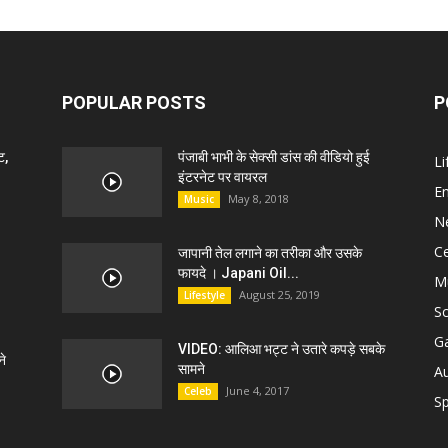
POPULAR POSTS
P
ट,
पंजाबी भाभी के सेक्सी डांस की वीडियो हुई
Li
इंटरनेट पर वायरल
E
May 8, 2018
Music
N
C
जापानी तेल लगाने का तरीका और उसके
फायदे । Japani Oil...
M
August 25, 2019
Lifestyle
S
G
VIDEO: आलिआ भट्ट ने उतारे कपड़े सबके
े
सामने
A
June 4, 2017
Celeb
Sp