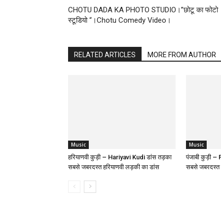
CHOTU DADA KA PHOTO STUDIO।”छोटू का फोटो
स्टूडियो “।Chotu Comedy Video।
RELATED ARTICLES
MORE FROM AUTHOR
Music
Music
हरियाणवी कुड़ी – Hariyavi Kudi डांस तड़का
पंजाबी कुड़ी 
सबसे जबरदस्त हरियाणवी लड़की का डांस
सबसे जबरदस्त 