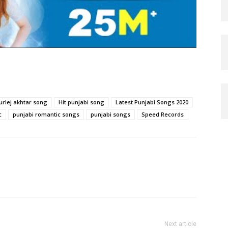
urlej akhtar song
Hit punjabi song
Latest Punjabi Songs 2020
c
punjabi romantic songs
punjabi songs
Speed Records
Next article