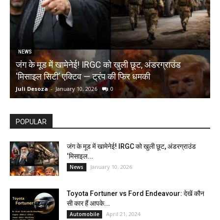
NEWS
जंग के मूड में खामेनेई! IRGC को खुली छूट, अंडरग्राउंड
T
‘मिसाइल सिटी’ एक्टिव — ट्रंप की फिर धमकी
क
Juli Desoza
-
January 10, 2026
0
d
POPULAR
जंग के मूड में खामेनेई! IRGC को खुली छूट, अंडरग्राउंड
‘मिसाइल...
January 10, 2026
News
Toyota Fortuner vs Ford Endeavour: देखें कौन
सी कार हैं आपके...
April 21, 2024
Automobile