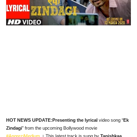
HOT NEWS UPDATE:
Presenting the lyrical
video song “
Ek
Zindagi
” from the upcoming Bollywood movie
#AngreziMedium
। This latest track is sung by
Tanishkaa