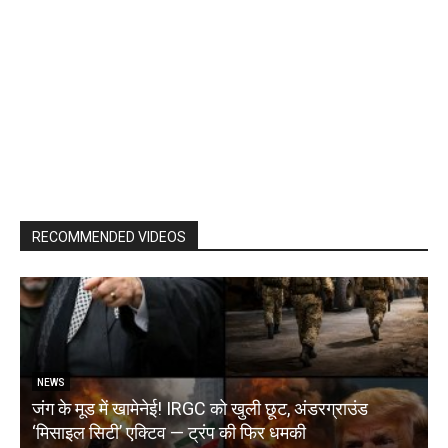
RECOMMENDED VIDEOS
NEWS
जंग के मूड में खामेनेई! IRGC को खुली छूट, अंडरग्राउंड
T
‘मिसाइल सिटी’ एक्टिव — ट्रंप की फिर धमकी
क