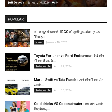
Juli Desoza
-
January 10, 2026
0
d
POPULAR
जंग के मूड में खामेनेई! IRGC को खुली छूट, अंडरग्राउंड
‘मिसाइल...
January 10, 2026
News
Toyota Fortuner vs Ford Endeavour: देखें कौन
सी कार हैं आपके...
April 21, 2024
Automobile
Maruti Swift vs Tata Punch : जाने कौनसी कार लेना
आपके...
April 16, 2024
Automobile
Cold drinks VS Coconut water : क्या होगा आपके
लिए बेहतर,...