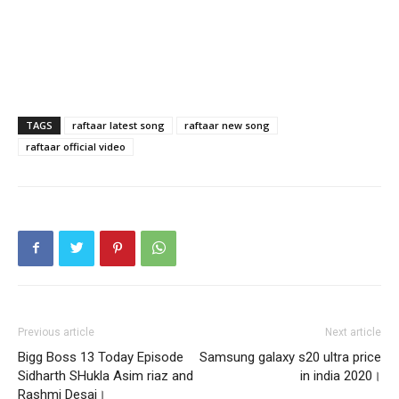
TAGS
raftaar latest song
raftaar new song
raftaar official video
Previous article
Next article
Bigg Boss 13 Today Episode
Samsung galaxy s20 ultra price
Sidharth SHukla Asim riaz and
in india 2020।
Rashmi Desai।