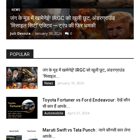
NEWS
जंग के मूड में खामेनेई! IRGC को खुली छूट, अंडरग्राउंड
T
‘मिसाइल सिटी’ एक्टिव — ट्रंप की फिर धमकी
क
Juli Desoza
-
January 10, 2026
0
d
POPULAR
जंग के मूड में खामेनेई! IRGC को खुली छूट, अंडरग्राउंड
‘मिसाइल...
January 10, 2026
News
Toyota Fortuner vs Ford Endeavour: देखें कौन
सी कार हैं आपके...
April 21, 2024
Automobile
Maruti Swift vs Tata Punch : जाने कौनसी कार लेना
आपके...