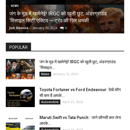
NEWS
जंग के मूड में खामेनेई! IRGC को खुली छूट, अंडरग्राउंड
T
‘मिसाइल सिटी’ एक्टिव — ट्रंप की फिर धमकी
क
Juli Desoza
-
January 10, 2026
0
d
POPULAR
जंग के मूड में खामेनेई! IRGC को खुली छूट, अंडरग्राउंड
‘मिसाइल...
January 10, 2026
News
Toyota Fortuner vs Ford Endeavour: देखें कौन
सी कार हैं आपके...
April 21, 2024
Automobile
Maruti Swift vs Tata Punch : जाने कौनसी कार लेना
आपके...
April 16, 2024
Automobile