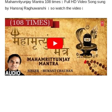
Mahamrityunjay Mantra 108 times। Full HD Video Song sung
by Hansraj Raghuwanshi । so watch the video।