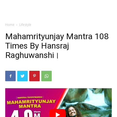
Home
Lifestyle
Mahamrityunjay Mantra 108
Times By Hansraj
Raghuwanshi।