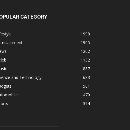
OPULAR CATEGORY
festyle
1998
ntertainment
1905
ews
1202
eleb
1132
usic
887
cience and Technology
683
adgets
501
utomobile
470
orts
394