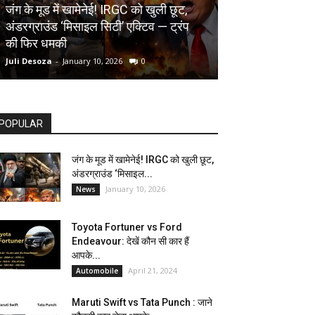
AUTOMOBILE
जंग के मूड में खामेनेई! IRGC को खुली छूट,
अंडरग्राउंड ‘मिसाइल सिटी’ एक्टिव — ट्रंप
Toyota Fortune
की फिर धमकी
देखें कौन सी कार ह
Juli Desoza
-
January 10, 2026
0
dhoni
-
April 21, 202
POPULAR
जंग के मूड में खामेनेई! IRGC को खुली छूट,
अंडरग्राउंड ‘मिसाइल...
January 10, 2026
News
Toyota Fortuner vs Ford
Endeavour: देखें कौन सी कार हैं
आपके...
April 21, 2024
Automobile
Maruti Swift vs Tata Punch : जाने