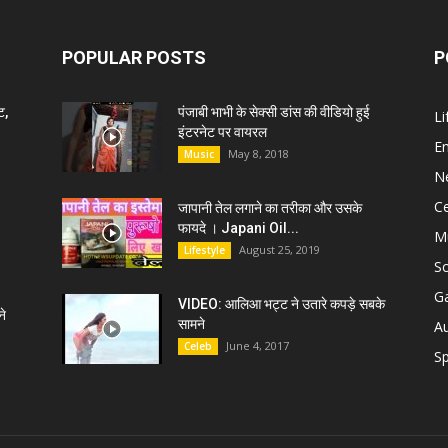
POPULAR POSTS
P
ट,
पंजाबी भाभी के सेक्सी डांस की वीडियो हुई
Li
इंटरनेट पर वायरल
E
May 8, 2018
Music
N
C
जापानी तेल लगाने का तरीका और उसके
फायदे । Japani Oil...
M
August 25, 2019
Lifestyle
S
G
VIDEO: आलिआ भट्ट ने उतारे कपड़े सबके
े
सामने
A
June 4, 2017
Celeb
Sp