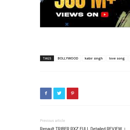
TAGS
BOLLYWOOD
kabir singh
love song
Previous article
Renault TRIBER RXZ FULL Detailed REVIEW ।