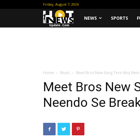
Friday, August 7, 2026
Hot
NEWS
SPORTS
F
News
Update
Home
Music
Meet Bros New Song Tere Ishq Mei
Meet Bros New S
Neendo Se Brea