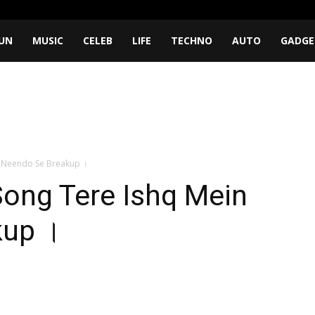
UN
MUSIC
CELEB
LIFE
TECHNO
AUTO
GADGE
n Neendo Se Breakup ।
ong Tere Ishq Mein
kup ।