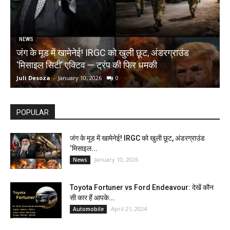
NEWS
जंग के मूड में खामेनेई! IRGC को खुली छूट, अंडरग्राउंड
T
‘मिसाइल सिटी’ एक्टिव — ट्रंप की फिर धमकी
क
Juli Desoza
-
January 10, 2026
0
d
POPULAR
जंग के मूड में खामेनेई! IRGC को खुली छूट, अंडरग्राउंड
‘मिसाइल...
January 10, 2026
News
Toyota Fortuner vs Ford Endeavour: देखें कौन
सी कार हैं आपके...
April 21, 2024
Automobile