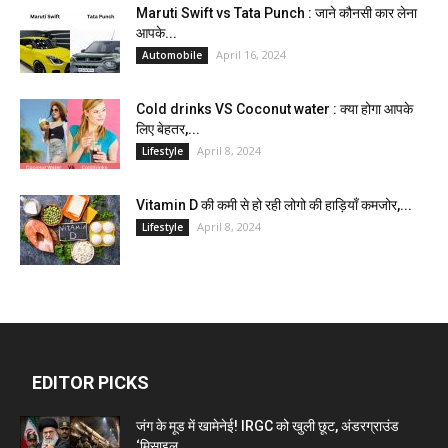
Maruti Swift vs Tata Punch : जाने कौनसी कार लेना
आपके...
April 16, 2024
Automobile
Cold drinks VS Coconut water : क्या होगा आपके
लिए बेहतर,...
April 8, 2024
Lifestyle
Vitamin D की कमी से हो रही लोगो की हाड़ियाँ कमजोर,...
April 8, 2024
Lifestyle
EDITOR PICKS
जंग के मूड में खामेनेई! IRGC को खुली छूट, अंडरग्राउंड
‘मिसाइल...