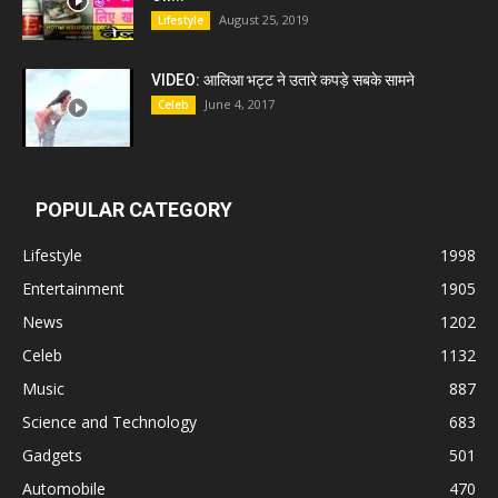
August 25, 2019
Lifestyle
VIDEO: आलिआ भट्ट ने उतारे कपड़े सबके सामने
June 4, 2017
Celeb
POPULAR CATEGORY
Lifestyle
1998
Entertainment
1905
News
1202
Celeb
1132
Music
887
Science and Technology
683
Gadgets
501
Automobile
470