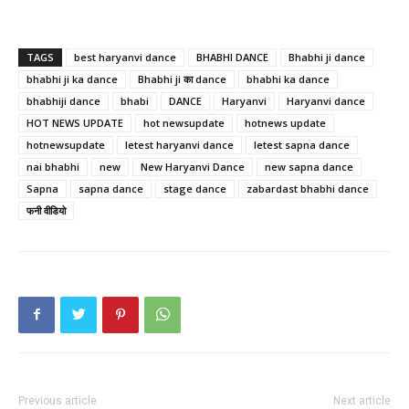
TAGS
best haryanvi dance
BHABHI DANCE
Bhabhi ji dance
bhabhi ji ka dance
Bhabhi ji का dance
bhabhi ka dance
bhabhiji dance
bhabi
DANCE
Haryanvi
Haryanvi dance
HOT NEWS UPDATE
hot newsupdate
hotnews update
hotnewsupdate
letest haryanvi dance
letest sapna dance
nai bhabhi
new
New Haryanvi Dance
new sapna dance
Sapna
sapna dance
stage dance
zabardast bhabhi dance
फनी वीडियो
Previous article
Next article