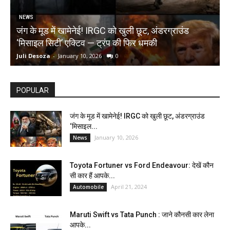
NEWS
जंग के मूड में खामेनेई! IRGC को खुली छूट, अंडरग्राउंड
T
‘मिसाइल सिटी’ एक्टिव — ट्रंप की फिर धमकी
क
Juli Desoza
-
January 10, 2026
0
d
POPULAR
जंग के मूड में खामेनेई! IRGC को खुली छूट, अंडरग्राउंड
‘मिसाइल...
January 10, 2026
News
Toyota Fortuner vs Ford Endeavour: देखें कौन
सी कार हैं आपके...
April 21, 2024
Automobile
Maruti Swift vs Tata Punch : जाने कौनसी कार लेना
आपके...