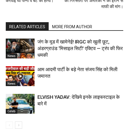
करवाई थी पत्नी व बेटे की हत्या।
की गिरफ्तारी पर अमेरिका ने की ईरान से
माफी की मांग।
RELATED ARTICLES
MORE FROM AUTHOR
जंग के मूड में खामेनेई! IRGC को खुली छूट,
अंडरग्राउंड ‘मिसाइल सिटी’ एक्टिव — ट्रंप की फिर
धमकी
News
आम आदमी पार्टी के बड़े नेता संजय सिंह को मिली
जमानत
News
ELVISH YADAV: देखिये इनके लाइफस्टाइल के
बारे में
Celeb