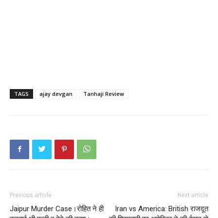
TAGS
ajay devgan
Tanhaji Review
Previous article
Next article
Jaipur Murder Case।रोहित ने ही
Iran vs America: British राजदूत