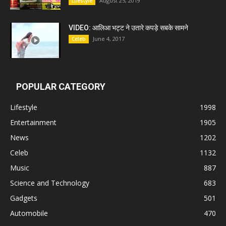
August 25, 2019
Lifestyle
VIDEO: आलिआ भट्ट ने उतारे कपड़े सबके सामने
June 4, 2017
Celeb
POPULAR CATEGORY
Lifestyle
1998
Entertainment
1905
News
1202
Celeb
1132
Music
887
Science and Technology
683
Gadgets
501
Automobile
470