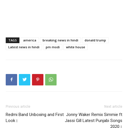
TAGS
america
breaking news in hindi
donald trump
Latest news in hindi
pm modi
white house
Previous article
Next article
Redmi Band Unboxing and First
Jonny Waker Remix Simmie ft
Look।
Jassi Gill Latest Punjabi Songs
2020।