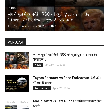
NEWS
जंग के मूड में खामेनेई! IRGC को खुली छूट, अंडरग्राउंड
T
‘मिसाइल सिटी’ एक्टिव — ट्रंप की फिर धमकी
क
Juli Desoza
-
January 10, 2026
0
d
POPULAR
जंग के मूड में खामेनेई! IRGC को खुली छूट, अंडरग्राउंड
‘मिसाइल...
January 10, 2026
News
Toyota Fortuner vs Ford Endeavour: देखें कौन
सी कार हैं आपके...
April 21, 2024
Automobile
Maruti Swift vs Tata Punch : जाने कौनसी कार लेना
आपके...