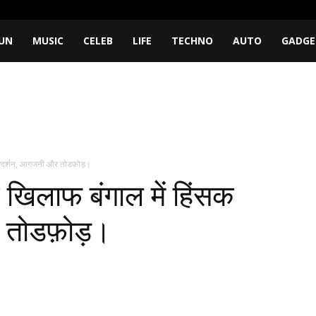
UN
MUSIC
CELEB
LIFE
TECHNO
AUTO
GADGE
प्रदर्शन, आगजनी और तोडफ़ोड़।
खिलाफ बंगाल में हिंसक
र तोडफ़ोड़।