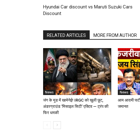
Hyundai Car discount vs Maruti Suzuki Cars
Discount
RELATED ARTICLES
MORE FROM AUTHOR
News
News
जंग के मूड में खामेनेई! IRGC को खुली छूट,
आम आदमी पार्टी
अंडरग्राउंड ‘मिसाइल सिटी’ एक्टिव — ट्रंप की
जमानत
फिर धमकी