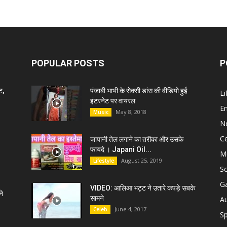
POPULAR POSTS
P
ट,
पंजाबी भाभी के सेक्सी डांस की वीडियो हुई
Li
इंटरनेट पर वायरल
E
May 8, 2018
Music
N
C
जापानी तेल लगाने का तरीका और उसके
फायदे । Japani Oil...
M
August 25, 2019
Lifestyle
S
G
VIDEO: आलिआ भट्ट ने उतारे कपड़े सबके
े
सामने
A
June 4, 2017
Celeb
Sp