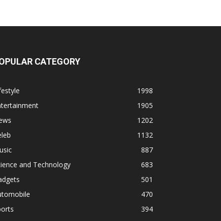
OPULAR CATEGORY
festyle
1998
ntertainment
1905
ews
1202
eleb
1132
usic
887
cience and Technology
683
adgets
501
utomobile
470
orts
394