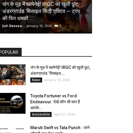
AUTOMOBILE
जंग के मूड में खामेनेई! IRGC को खुली छूट,
अंडरग्राउंड ‘मिसाइल सिटी’ एक्टिव — ट्रंप
Toyota Fortune
की फिर धमकी
देखें कौन सी कार ह
Juli Desoza
-
January 10, 2026
0
dhoni
-
April 21, 202
POPULAR
जंग के मूड में खामेनेई! IRGC को खुली छूट,
अंडरग्राउंड ‘मिसाइल...
January 10, 2026
News
Toyota Fortuner vs Ford
Endeavour: देखें कौन सी कार हैं
आपके...
April 21, 2024
Automobile
Maruti Swift vs Tata Punch : जाने