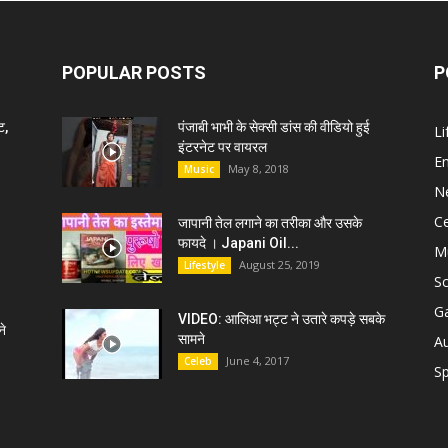
POPULAR POSTS
P
ट,
पंजाबी भाभी के सेक्सी डांस की वीडियो हुई
Li
इंटरनेट पर वायरल
E
May 8, 2018
Music
N
C
जापानी तेल लगाने का तरीका और उसके
फायदे । Japani Oil...
M
August 25, 2019
Lifestyle
S
G
VIDEO: आलिआ भट्ट ने उतारे कपड़े सबके
े
सामने
A
June 4, 2017
Celeb
Sp