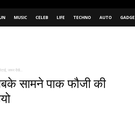
UN
MUSIC
CELEB
LIFE
TECHNO
AUTO
GADGE
ाई, जरूर देंखै...
सबके सामने पाक फौजी की
ियो