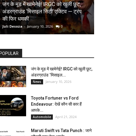
AUTOMOBILE
जंग के मूड में खामेनेई! IRGC को खुली छूट,
अंडरग्राउंड ‘मिसाइल सिटी’ एक्टिव — ट्रंप
Toyota Fortune
की फिर धमकी
देखें कौन सी कार ह
Juli Desoza
-
January 10, 2026
0
dhoni
-
April 21, 202
POPULAR
जंग के मूड में खामेनेई! IRGC को खुली छूट,
अंडरग्राउंड ‘मिसाइल...
January 10, 2026
News
Toyota Fortuner vs Ford
Endeavour: देखें कौन सी कार हैं
आपके...
April 21, 2024
Automobile
Maruti Swift vs Tata Punch : जाने