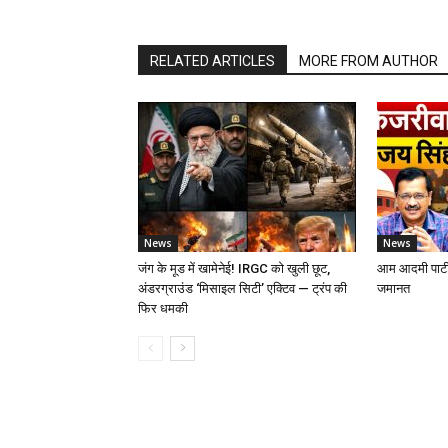
RELATED ARTICLES
MORE FROM AUTHOR
News
News
जंग के मूड में खामेनेई! IRGC को खुली छूट,
आम आदमी पार्टी
अंडरग्राउंड ‘मिसाइल सिटी’ एक्टिव — ट्रंप की
जमानत
फिर धमकी