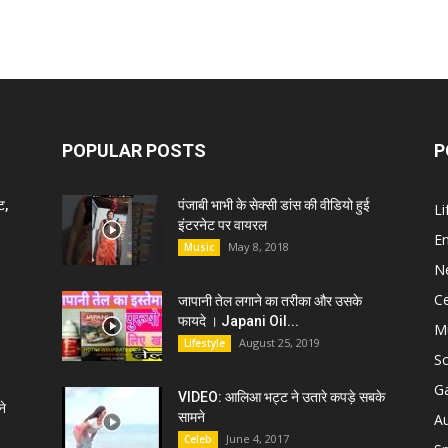
POPULAR POSTS
P
ट,
पंजाबी भाभी के सेक्सी डांस की वीडियो हुई
Li
इंटरनेट पर वायरल
E
May 8, 2018
Music
N
C
जापानी तेल लगाने का तरीका और उसके
फायदे । Japani Oil...
M
August 25, 2019
Lifestyle
S
G
VIDEO: आलिआ भट्ट ने उतारे कपड़े सबके
े
सामने
A
June 4, 2017
Celeb