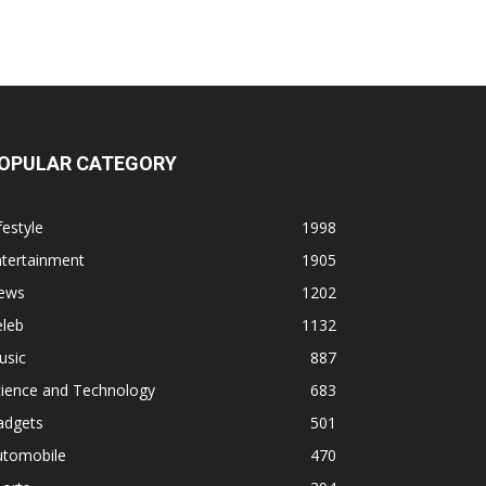
OPULAR CATEGORY
festyle
1998
ntertainment
1905
ews
1202
eleb
1132
usic
887
cience and Technology
683
adgets
501
utomobile
470