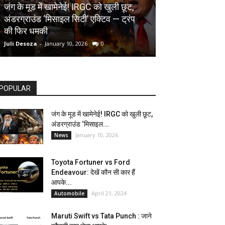
AUTOMOBILE
जंग के मूड में खामेनेई! IRGC को खुली छूट,
अंडरग्राउंड ‘मिसाइल सिटी’ एक्टिव — ट्रंप
Toyota Fortune
की फिर धमकी
देखें कौन सी कार ह
Juli Desoza
-
January 10, 2026
0
dhoni
-
April 21, 202
POPULAR
जंग के मूड में खामेनेई! IRGC को खुली छूट,
अंडरग्राउंड ‘मिसाइल...
January 10, 2026
News
Toyota Fortuner vs Ford
Endeavour: देखें कौन सी कार हैं
आपके...
April 21, 2024
Automobile
Maruti Swift vs Tata Punch : जाने