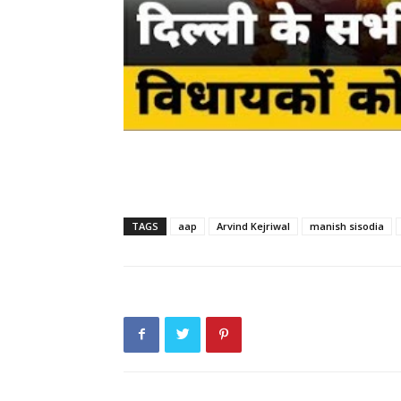
TAGS
aap
Arvind Kejriwal
manish sisodia