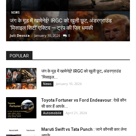
NEWS
जंग के मूड में खामेनेई! IRGC को खुली छूट, अंडरग्राउंड
T
‘मिसाइल सिटी’ एक्टिव — ट्रंप की फिर धमकी
क
Juli Desoza
-
January 10, 2026
0
d
POPULAR
जंग के मूड में खामेनेई! IRGC को खुली छूट, अंडरग्राउंड
‘मिसाइल...
January 10, 2026
News
Toyota Fortuner vs Ford Endeavour: देखें कौन
सी कार हैं आपके...
April 21, 2024
Automobile
Maruti Swift vs Tata Punch : जाने कौनसी कार लेना
आपके...