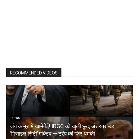
RECOMMENDED VIDEOS
NEWS
जंग के मूड में खामेनेई! IRGC को खुली छूट, अंडरग्राउंड
T
‘मिसाइल सिटी’ एक्टिव — ट्रंप की फिर धमकी
क