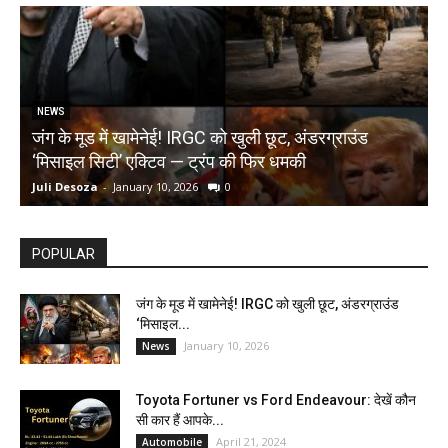
NEWS
जंग के मूड में खामेनेई! IRGC को खुली छूट, अंडरग्राउंड
T
‘मिसाइल सिटी’ एक्टिव — ट्रंप की फिर धमकी
क
Juli Desoza
-
January 10, 2026
0
d
POPULAR
जंग के मूड में खामेनेई! IRGC को खुली छूट, अंडरग्राउंड
‘मिसाइल...
January 10, 2026
News
Toyota Fortuner vs Ford Endeavour: देखें कौन
सी कार हैं आपके...
April 21, 2024
Automobile