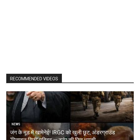
RECOMMENDED VIDEOS
NEWS
जंग के मूड में खामेनेई! IRGC को खुली छूट, अंडरग्राउंड
T
‘मिसाइल सिटी’ एक्टिव — ट्रंप की फिर धमकी
क