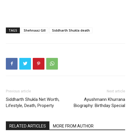
TAGS
Shehnaaz Gill
Siddharth Shukla death
Previous article
Next article
Siddharth Shukla Net Worth,
Ayushmann Khurrana
Lifestyle, Death, Property
Biography: Birthday Special
RELATED ARTICLES
MORE FROM AUTHOR