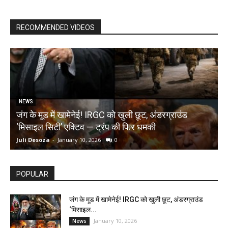
RECOMMENDED VIDEOS
NEWS
जंग के मूड में खामेनेई! IRGC को खुली छूट, अंडरग्राउंड
T
‘मिसाइल सिटी’ एक्टिव — ट्रंप की फिर धमकी
क
Juli Desoza
-
January 10, 2026
0
d
POPULAR
जंग के मूड में खामेनेई! IRGC को खुली छूट, अंडरग्राउंड
‘मिसाइल...
January 10, 2026
News