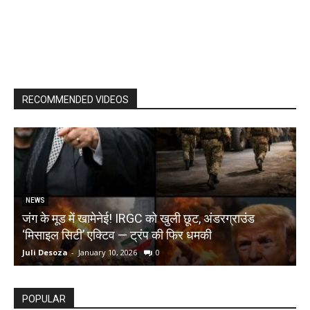
RECOMMENDED VIDEOS
NEWS
जंग के मूड में खामेनेई! IRGC को खुली छूट, अंडरग्राउंड
T
‘मिसाइल सिटी’ एक्टिव — ट्रंप की फिर धमकी
क
Juli Desoza
-
January 10, 2026
0
d
POPULAR