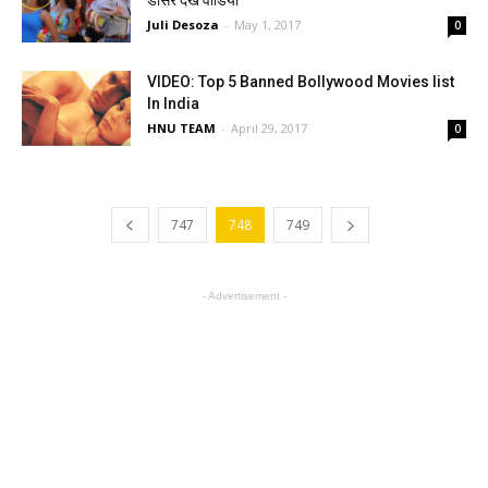
डांसर देखे वीडियो
Juli Desoza
-
May 1, 2017
0
VIDEO: Top 5 Banned Bollywood Movies list
In India
HNU TEAM
-
April 29, 2017
0
747
748
749
- Advertisement -