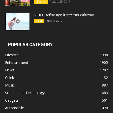
August 25, 2019
Lifestyle
VIDEO: आलिआ भट्ट ने उतारे कपड़े सबके सामने
June 4, 2017
Celeb
POPULAR CATEGORY
Lifestyle
1998
Entertainment
1905
News
1202
Celeb
1132
Music
887
Science and Technology
683
Gadgets
501
Automobile
470