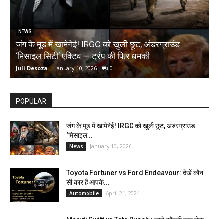
NEWS
जंग के मूड में खामेनेई! IRGC को खुली छूट, अंडरग्राउंड
T
‘मिसाइल सिटी’ एक्टिव — ट्रंप की फिर धमकी
क
Juli Desoza
-
January 10, 2026
0
d
POPULAR
जंग के मूड में खामेनेई! IRGC को खुली छूट, अंडरग्राउंड
‘मिसाइल...
January 10, 2026
News
Toyota Fortuner vs Ford Endeavour: देखें कौन
सी कार हैं आपके...
April 21, 2024
Automobile