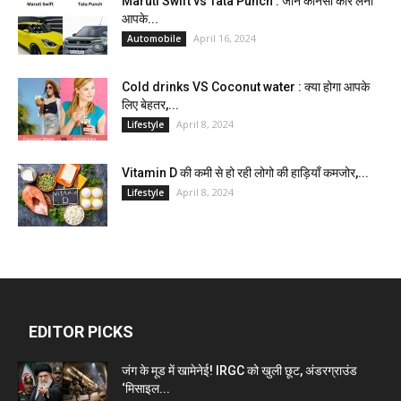
Maruti Swift vs Tata Punch : जाने कौनसी कार लेना
आपके...
April 16, 2024
Automobile
Cold drinks VS Coconut water : क्या होगा आपके
लिए बेहतर,...
April 8, 2024
Lifestyle
Vitamin D की कमी से हो रही लोगो की हाड़ियाँ कमजोर,...
April 8, 2024
Lifestyle
EDITOR PICKS
जंग के मूड में खामेनेई! IRGC को खुली छूट, अंडरग्राउंड
‘मिसाइल...