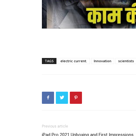
TAGS
electric current.
Innovation
scientists
Previous article
iPad Pro 2021 Unboxing and First Impressions