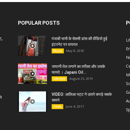
POPULAR POSTS
P
ट,
पंजाबी भाभी के सेक्सी डांस की वीडियो हुई
Li
इंटरनेट पर वायरल
E
May 8, 2018
Music
N
C
जापानी तेल लगाने का तरीका और उसके
फायदे । Japani Oil...
M
August 25, 2019
Lifestyle
S
G
VIDEO: आलिआ भट्ट ने उतारे कपड़े सबके
े
सामने
A
June 4, 2017
Celeb
Sp