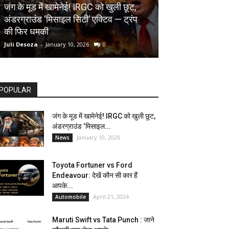
AUTOMOBILE
जंग के मूड में खामेनेई! IRGC को खुली छूट,
अंडरग्राउंड ‘मिसाइल सिटी’ एक्टिव — ट्रंप
Toyota Fortune
की फिर धमकी
देखें कौन सी कार ह
Juli Desoza
-
January 10, 2026
0
dhoni
-
April 21, 202
POPULAR
जंग के मूड में खामेनेई! IRGC को खुली छूट,
अंडरग्राउंड ‘मिसाइल...
January 10, 2026
News
Toyota Fortuner vs Ford
Endeavour: देखें कौन सी कार हैं
आपके...
April 21, 2024
Automobile
Maruti Swift vs Tata Punch : जाने