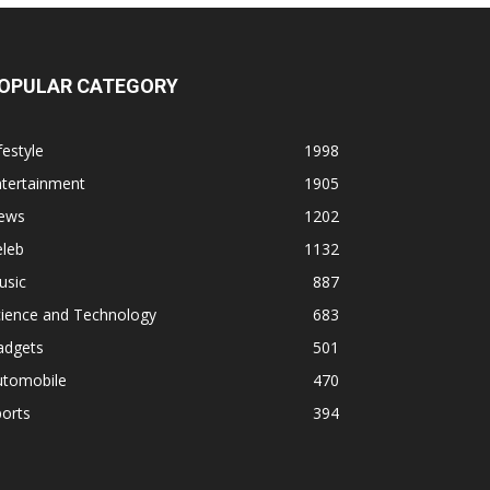
OPULAR CATEGORY
festyle
1998
ntertainment
1905
ews
1202
eleb
1132
usic
887
cience and Technology
683
adgets
501
utomobile
470
orts
394