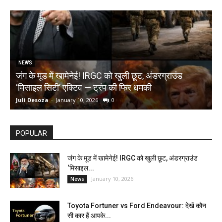
NEWS
जंग के मूड में खामेनेई! IRGC को खुली छूट, अंडरग्राउंड
T
‘मिसाइल सिटी’ एक्टिव — ट्रंप की फिर धमकी
क
Juli Desoza
-
January 10, 2026
0
d
POPULAR
जंग के मूड में खामेनेई! IRGC को खुली छूट, अंडरग्राउंड
‘मिसाइल...
January 10, 2026
News
Toyota Fortuner vs Ford Endeavour: देखें कौन
सी कार हैं आपके...