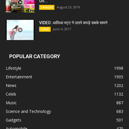
Oil...
August 25, 2019
Lifestyle
VIDEO: आलिआ भट्ट ने उतारे कपड़े सबके सामने
June 4, 2017
Celeb
POPULAR CATEGORY
Lifestyle
1998
Entertainment
1905
News
1202
Celeb
1132
Music
887
Science and Technology
683
Gadgets
501
Automobile
470