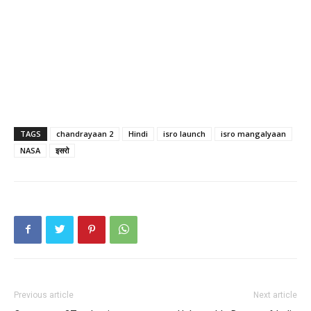
TAGS
chandrayaan 2
Hindi
isro launch
isro mangalyaan
NASA
इसरो
Previous article
Next article