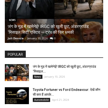
NEWS
जंग के मूड में खामेनेई! IRGC को खुली छूट, अंडरग्राउंड
T
‘मिसाइल सिटी’ एक्टिव — ट्रंप की फिर धमकी
क
Juli Desoza
-
January 10, 2026
0
d
POPULAR
जंग के मूड में खामेनेई! IRGC को खुली छूट, अंडरग्राउंड
‘मिसाइल...
January 10, 2026
News
Toyota Fortuner vs Ford Endeavour: देखें कौन
सी कार हैं आपके...
April 21, 2024
Automobile