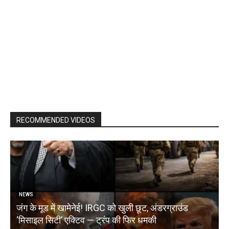
RECOMMENDED VIDEOS
NEWS
जंग के मूड में खामेनेई! IRGC को खुली छूट, अंडरग्राउंड
T
‘मिसाइल सिटी’ एक्टिव — ट्रंप की फिर धमकी
क