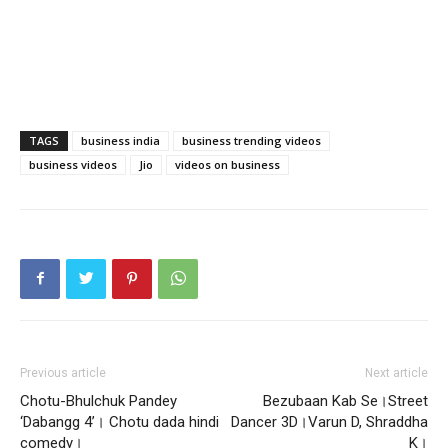
TAGS
business india
business trending videos
business videos
Jio
videos on business
Previous article
Next article
Chotu-Bhulchuk Pandey
Bezubaan Kab Se।Street
‘Dabangg 4’। Chotu dada hindi
Dancer 3D।Varun D, Shraddha
comedy।
K।