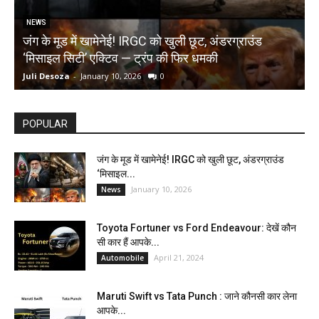
NEWS
जंग के मूड में खामेनेई! IRGC को खुली छूट, अंडरग्राउंड
T
‘मिसाइल सिटी’ एक्टिव — ट्रंप की फिर धमकी
क
Juli Desoza
-
January 10, 2026
0
d
POPULAR
जंग के मूड में खामेनेई! IRGC को खुली छूट, अंडरग्राउंड
‘मिसाइल...
January 10, 2026
News
Toyota Fortuner vs Ford Endeavour: देखें कौन
सी कार हैं आपके...
April 21, 2024
Automobile
Maruti Swift vs Tata Punch : जाने कौनसी कार लेना
आपके...