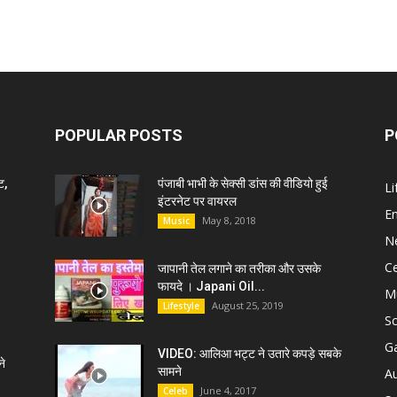
POPULAR POSTS
P
ट,
पंजाबी भाभी के सेक्सी डांस की वीडियो हुई
Li
इंटरनेट पर वायरल
E
May 8, 2018
Music
N
C
जापानी तेल लगाने का तरीका और उसके
फायदे । Japani Oil...
M
August 25, 2019
Lifestyle
S
G
VIDEO: आलिआ भट्ट ने उतारे कपड़े सबके
े
सामने
A
June 4, 2017
Celeb