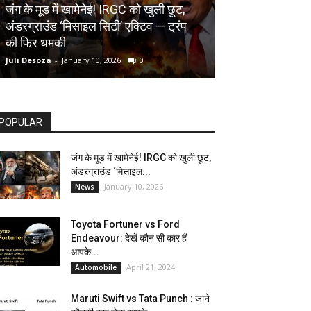
AUTOMOBILE
जंग के मूड में खामेनेई! IRGC को खुली छूट,
अंडरग्राउंड ‘मिसाइल सिटी’ एक्टिव — ट्रंप
Toyota Fortune
की फिर धमकी
देखें कौन सी कार ह
Juli Desoza
-
January 10, 2026
0
dhoni
-
April 21, 202
POPULAR
जंग के मूड में खामेनेई! IRGC को खुली छूट,
अंडरग्राउंड ‘मिसाइल...
January 10, 2026
News
Toyota Fortuner vs Ford
Endeavour: देखें कौन सी कार हैं
आपके...
April 21, 2024
Automobile
Maruti Swift vs Tata Punch : जाने