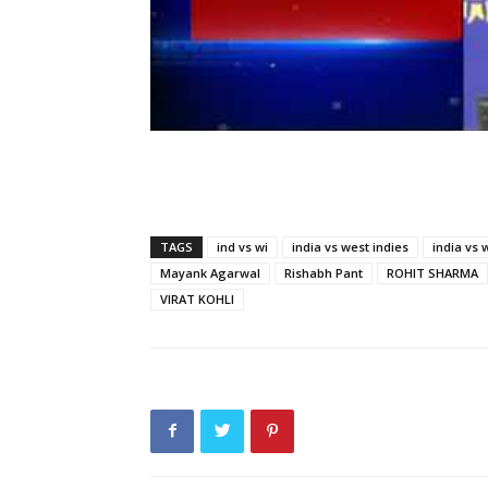
TAGS
ind vs wi
india vs west indies
india vs 
Mayank Agarwal
Rishabh Pant
ROHIT SHARMA
VIRAT KOHLI