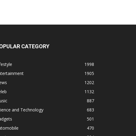
OPULAR CATEGORY
festyle
1998
ntertainment
1905
ews
1202
eleb
1132
usic
887
cience and Technology
683
adgets
501
utomobile
470