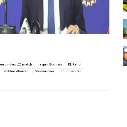
west indies t20 match
Jasprit Bumrah
KL Rahul
shikhar dhawan
Shreyas Iyer
Shubman Gill