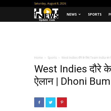
Saturday, August 8, 2026
Hot
NEWS
SPORTS
F
News
Update
Home
Sports
West Indies दौरे के लिए Team India का
West Indies दौरे क
ऐलान | Dhoni Bumrah