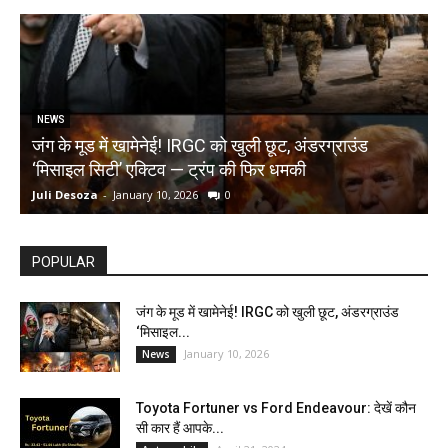
NEWS
जंग के मूड में खामेनेई! IRGC को खुली छूट, अंडरग्राउंड
T
‘मिसाइल सिटी’ एक्टिव — ट्रंप की फिर धमकी
क
Juli Desoza
-
January 10, 2026
0
d
POPULAR
जंग के मूड में खामेनेई! IRGC को खुली छूट, अंडरग्राउंड
‘मिसाइल...
January 10, 2026
News
Toyota Fortuner vs Ford Endeavour: देखें कौन
सी कार हैं आपके...