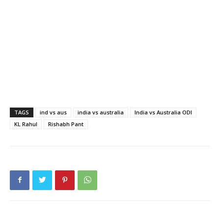
TAGS
ind vs aus
india vs australia
India vs Australia ODI
KL Rahul
Rishabh Pant