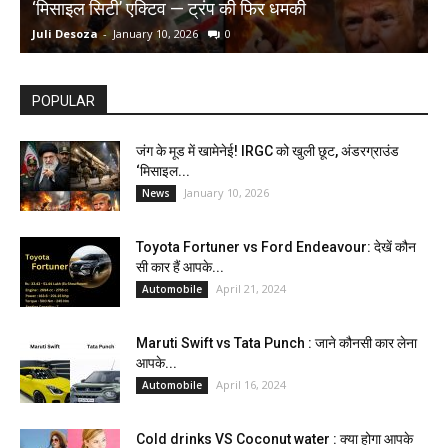
‘मिसाइल सिटी’ एक्टिव — ट्रंप की फिर धमकी
क
Juli Desoza
-
January 10, 2026
0
d
POPULAR
जंग के मूड में खामेनेई! IRGC को खुली छूट, अंडरग्राउंड
‘मिसाइल...
January 10, 2026
News
Toyota Fortuner vs Ford Endeavour: देखें कौन
सी कार हैं आपके...
April 21, 2024
Automobile
Maruti Swift vs Tata Punch : जाने कौनसी कार लेना
आपके...
April 16, 2024
Automobile
Cold drinks VS Coconut water : क्या होगा आपके