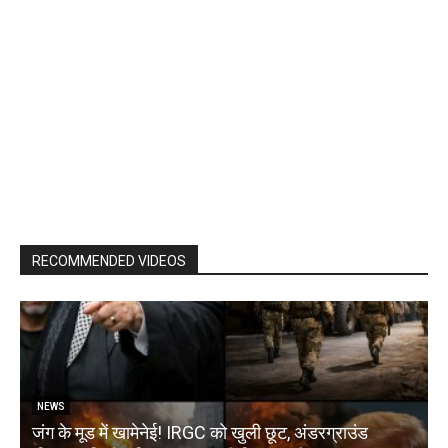
RECOMMENDED VIDEOS
NEWS
जंग के मूड में खामेनेई! IRGC को खुली छूट, अंडरग्राउंड
T