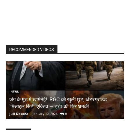
RECOMMENDED VIDEOS
NEWS
जंग के मूड में खामेनेई! IRGC को खुली छूट, अंडरग्राउंड
T
‘मिसाइल सिटी’ एक्टिव — ट्रंप की फिर धमकी
क
Juli Desoza
-
January 10, 2026
0
d