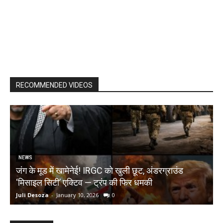
RECOMMENDED VIDEOS
NEWS
जंग के मूड में खामेनेई! IRGC को खुली छूट, अंडरग्राउंड
T
‘मिसाइल सिटी’ एक्टिव — ट्रंप की फिर धमकी
क
Juli Desoza
-
January 10, 2026
0
d