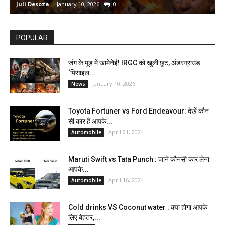
Juli Desoza
-
January 10, 2026
0
d
POPULAR
जंग के मूड में खामेनेई! IRGC को खुली छूट, अंडरग्राउंड
‘मिसाइल...
January 10, 2026
News
Toyota Fortuner vs Ford Endeavour: देखें कौन
सी कार हैं आपके...
April 21, 2024
Automobile
Maruti Swift vs Tata Punch : जाने कौनसी कार लेना
आपके...
April 16, 2024
Automobile
Cold drinks VS Coconut water : क्या होगा आपके
लिए बेहतर,...