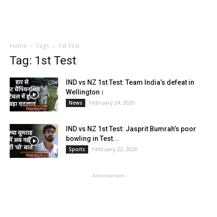
Home
Tags
1st Test
Tag: 1st Test
IND vs NZ 1st Test: Team India’s defeat in
Wellington।
February 24, 2020
News
IND vs NZ 1st Test: Jasprit Bumrah’s poor
bowling in Test...
February 22, 2020
Sports
- Advertisement -