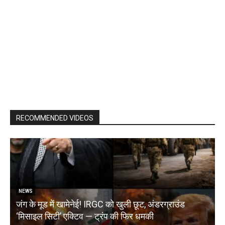
RECOMMENDED VIDEOS
NEWS
जंग के मूड में खामेनेई! IRGC को खुली छूट, अंडरग्राउंड
T
‘मिसाइल सिटी’ एक्टिव — ट्रंप की फिर धमकी
क