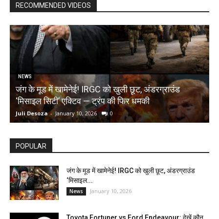
RECOMMENDED VIDEOS
NEWS
जंग के मूड में खामेनेई! IRGC को खुली छूट, अंडरग्राउंड
T
‘मिसाइल सिटी’ एक्टिव — ट्रंप की फिर धमकी
क
Juli Desoza
-
January 10, 2026
0
d
POPULAR
जंग के मूड में खामेनेई! IRGC को खुली छूट, अंडरग्राउंड
‘मिसाइल...
January 10, 2026
News
Toyota Fortuner vs Ford Endeavour: देखें कौन