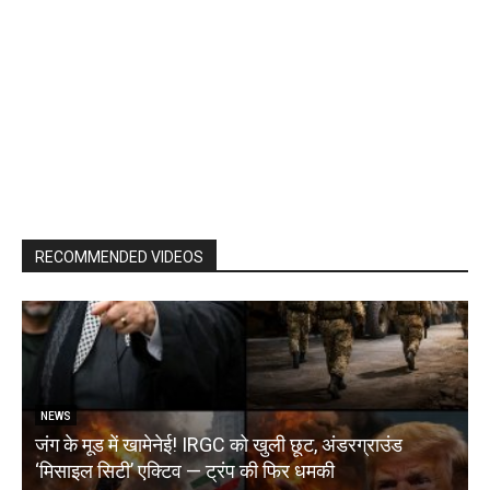
RECOMMENDED VIDEOS
NEWS
जंग के मूड में खामेनेई! IRGC को खुली छूट, अंडरग्राउंड
T
‘मिसाइल सिटी’ एक्टिव — ट्रंप की फिर धमकी
क