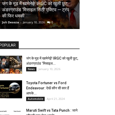
AUTOMOBILE
जंग के मूड में खामेनेई! IRGC को खुली छूट,
अंडरग्राउंड ‘मिसाइल सिटी’ एक्टिव — ट्रंप
Toyota Fortune
की फिर धमकी
देखें कौन सी कार ह
Juli Desoza
-
January 10, 2026
0
dhoni
-
April 21, 202
POPULAR
जंग के मूड में खामेनेई! IRGC को खुली छूट,
अंडरग्राउंड ‘मिसाइल...
January 10, 2026
News
Toyota Fortuner vs Ford
Endeavour: देखें कौन सी कार हैं
आपके...
April 21, 2024
Automobile
Maruti Swift vs Tata Punch : जाने