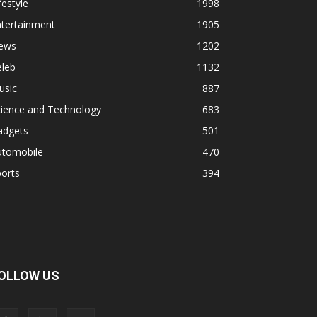
festyle
1998
ntertainment
1905
ews
1202
eleb
1132
usic
887
cience and Technology
683
adgets
501
utomobile
470
orts
394
OLLOW US