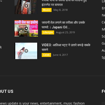
ट,
पंजाबी भाभी के सेक्सी डांस की वीडियो हुई
Li
इंटरनेट पर वायरल
E
May 8, 2018
Music
N
C
जापानी तेल लगाने का तरीका और उसके
फायदे । Japani Oil...
M
August 25, 2019
Lifestyle
S
G
VIDEO: आलिआ भट्ट ने उतारे कपड़े सबके
े
सामने
A
June 4, 2017
Celeb
Sp
OUT US
F
news update is your news, entertainment, music fashion