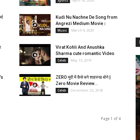
April 18, 2020
Sports
मा
Kudi Nu Nachne De Song from
Angrezi Medium Movie।
March 4, 2020
Music
ा
Virat Kohli And Anushka
Sharma cute romantic Video
May 15, 2019
Celeb
’s
ZERO मूवी में कैसे बने शाहरुख बोने |
Zero Movie Review...
December 25, 2018
Celeb
Page 1 of 4