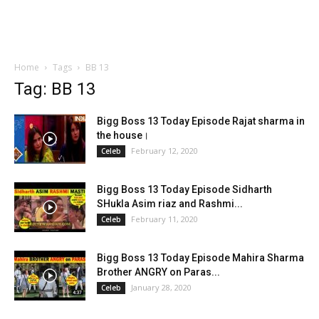
Home
Tags
BB 13
Tag: BB 13
Bigg Boss 13 Today Episode Rajat sharma in
the house।
February 12, 2020
Celeb
Bigg Boss 13 Today Episode Sidharth
SHukla Asim riaz and Rashmi...
February 11, 2020
Celeb
Bigg Boss 13 Today Episode Mahira Sharma
Brother ANGRY on Paras...
January 28, 2020
Celeb