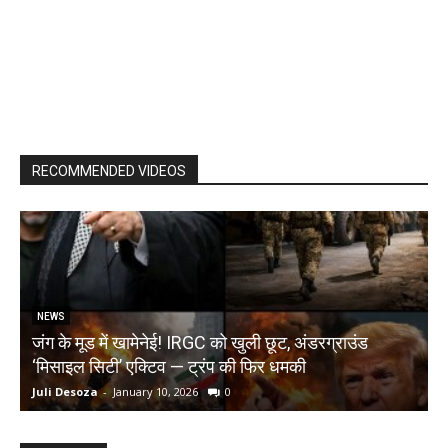
RECOMMENDED VIDEOS
NEWS
जंग के मूड में खामेनेई! IRGC को खुली छूट, अंडरग्राउंड
T
‘मिसाइल सिटी’ एक्टिव — ट्रंप की फिर धमकी
क
Juli Desoza
-
January 10, 2026
0
d