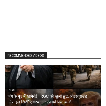
RECOMMENDED VIDEOS
NEWS
जंग के मूड में खामेनेई! IRGC को खुली छूट, अंडरग्राउंड
T
‘मिसाइल सिटी’ एक्टिव — ट्रंप की फिर धमकी
क