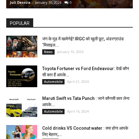
Juli Desoza
-
January 10, 2026
0
d
POPULAR
जंग के मूड में खामेनेई! IRGC को खुली छूट, अंडरग्राउंड
‘मिसाइल...
January 10, 2026
News
Toyota Fortuner vs Ford Endeavour: देखें कौन
सी कार हैं आपके...
April 21, 2024
Automobile
Maruti Swift vs Tata Punch : जाने कौनसी कार लेना
आपके...
April 16, 2024
Automobile
Cold drinks VS Coconut water : क्या होगा आपके
लिए बेहतर,...