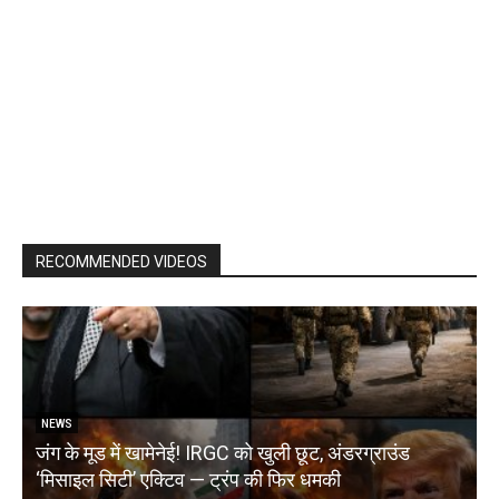
RECOMMENDED VIDEOS
NEWS
जंग के मूड में खामेनेई! IRGC को खुली छूट, अंडरग्राउंड
T
‘मिसाइल सिटी’ एक्टिव — ट्रंप की फिर धमकी
क