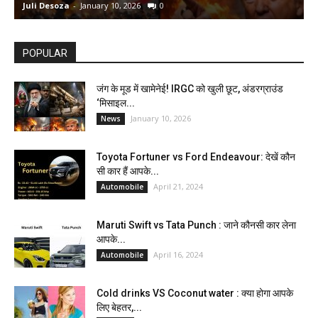
Juli Desoza
-
January 10, 2026
0
d
POPULAR
जंग के मूड में खामेनेई! IRGC को खुली छूट, अंडरग्राउंड
‘मिसाइल...
January 10, 2026
News
Toyota Fortuner vs Ford Endeavour: देखें कौन
सी कार हैं आपके...
April 21, 2024
Automobile
Maruti Swift vs Tata Punch : जाने कौनसी कार लेना
आपके...
April 16, 2024
Automobile
Cold drinks VS Coconut water : क्या होगा आपके
लिए बेहतर,...