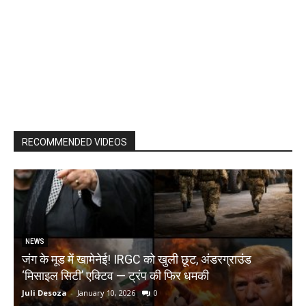
RECOMMENDED VIDEOS
NEWS
जंग के मूड में खामेनेई! IRGC को खुली छूट, अंडरग्राउंड
T
‘मिसाइल सिटी’ एक्टिव — ट्रंप की फिर धमकी
क
Juli Desoza
-
January 10, 2026
0
d