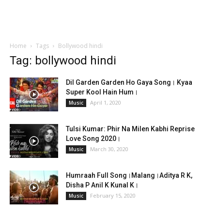
Home
Tags
Bollywood hindi
Tag: bollywood hindi
Dil Garden Garden Ho Gaya Song। Kyaa
Super Kool Hain Hum।
April 1, 2020
Music
Tulsi Kumar: Phir Na Milen Kabhi Reprise
Love Song 2020।
March 30, 2020
Music
Humraah Full Song।Malang।Aditya R K,
Disha P Anil K Kunal K।
February 15, 2020
Music