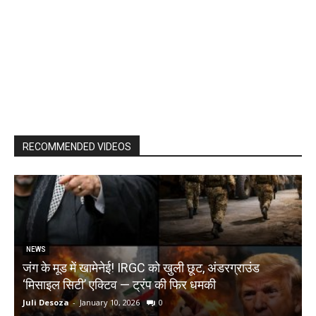
RECOMMENDED VIDEOS
NEWS
जंग के मूड में खामेनेई! IRGC को खुली छूट, अंडरग्राउंड
T
‘मिसाइल सिटी’ एक्टिव — ट्रंप की फिर धमकी
क
Juli Desoza
-
January 10, 2026
0
d