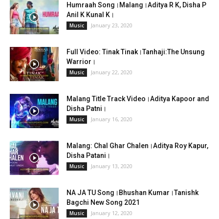
Humraah Song।Malang।Aditya R K, Disha P
Anil K Kunal K।
January 23, 2020
Music
Full Video: Tinak Tinak।Tanhaji:The Unsung
Warrior।
January 22, 2020
Music
Malang Title Track Video।Aditya Kapoor and
Disha Patni।
January 16, 2020
Music
Malang: Chal Ghar Chalen।Aditya Roy Kapur,
Disha Patani।
January 13, 2020
Music
NA JA TU Song।Bhushan Kumar।Tanishk
Bagchi New Song 2021
January 12, 2020
Music