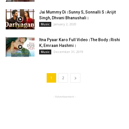
Jai Mummy Di।Sunny S, Sonnalli S।Arijit
Singh, Dhvani Bhanushali।
January 2, 2020
Music
Itna Pyaar Karo Full Video।The Body।Rishi
K, Emraan Hashmi।
December 31, 2019
Music
1
2
- Advertisement -