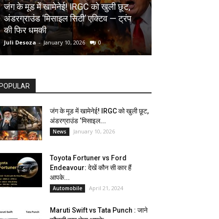
AUTOMOBILE
जंग के मूड में खामेनेई! IRGC को खुली छूट,
अंडरग्राउंड ‘मिसाइल सिटी’ एक्टिव — ट्रंप
Toyota Fortune
की फिर धमकी
देखें कौन सी कार ह
Juli Desoza
-
January 10, 2026
0
dhoni
-
April 21, 202
POPULAR
जंग के मूड में खामेनेई! IRGC को खुली छूट,
अंडरग्राउंड ‘मिसाइल...
January 10, 2026
News
Toyota Fortuner vs Ford
Endeavour: देखें कौन सी कार हैं
आपके...
April 21, 2024
Automobile
Maruti Swift vs Tata Punch : जाने