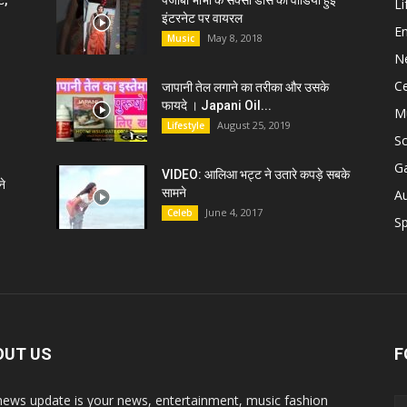
ट,
पंजाबी भाभी के सेक्सी डांस की वीडियो हुई
Li
इंटरनेट पर वायरल
E
May 8, 2018
Music
N
C
जापानी तेल लगाने का तरीका और उसके
फायदे । Japani Oil...
M
August 25, 2019
Lifestyle
S
G
VIDEO: आलिआ भट्ट ने उतारे कपड़े सबके
े
सामने
A
June 4, 2017
Celeb
Sp
OUT US
F
news update is your news, entertainment, music fashion