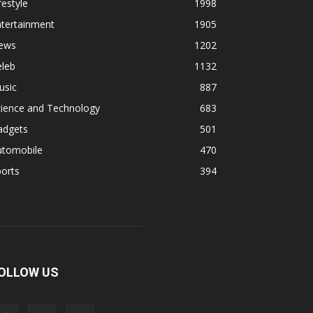
festyle
1998
ntertainment
1905
ews
1202
eleb
1132
usic
887
cience and Technology
683
adgets
501
utomobile
470
orts
394
OLLOW US