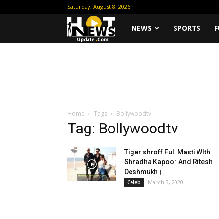
Saturday, August 8, 2026
Hot
NEWS
SPORTS
F
News
Update
Home
Tags
Bollywoodtv
Tag: Bollywoodtv
Tiger shroff Full Masti WIth
Shradha Kapoor And Ritesh
Deshmukh।
March 3, 2020
Celeb