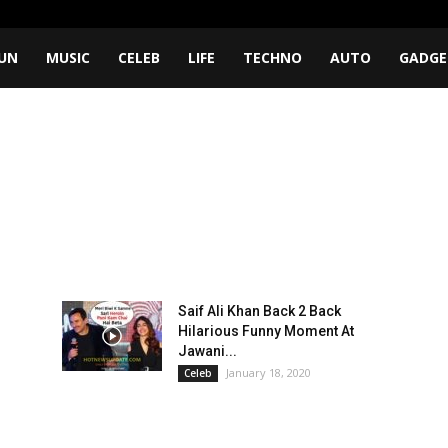
UN
MUSIC
CELEB
LIFE
TECHNO
AUTO
GADGE
Saif Ali Khan Back 2 Back
Hilarious Funny Moment At
Jawani...
January 18, 2020
Celeb