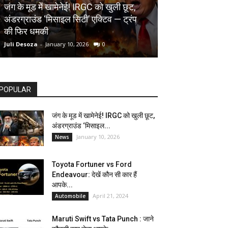
AUTOMOBILE
जंग के मूड में खामेनेई! IRGC को खुली छूट,
अंडरग्राउंड ‘मिसाइल सिटी’ एक्टिव — ट्रंप
Toyota Fortune
की फिर धमकी
देखें कौन सी कार ह
Juli Desoza
-
January 10, 2026
0
dhoni
-
April 21, 202
POPULAR
जंग के मूड में खामेनेई! IRGC को खुली छूट,
अंडरग्राउंड ‘मिसाइल...
January 10, 2026
News
Toyota Fortuner vs Ford
Endeavour: देखें कौन सी कार हैं
आपके...
April 21, 2024
Automobile
Maruti Swift vs Tata Punch : जाने