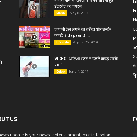
ट,
पंजाबी भाभी के सेक्सी डांस की वीडियो हुई
Li
इंटरनेट पर वायरल
E
May 8, 2018
Music
N
C
जापानी तेल लगाने का तरीका और उसके
फायदे । Japani Oil...
M
August 25, 2019
Lifestyle
S
G
VIDEO: आलिआ भट्ट ने उतारे कपड़े सबके
े
सामने
A
June 4, 2017
Celeb
Sp
OUT US
F
news update is your news, entertainment, music fashion