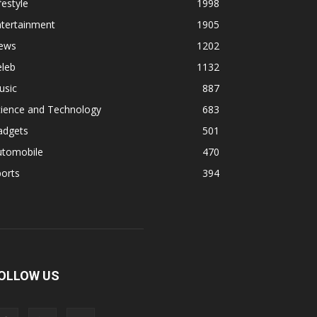
festyle
1998
ntertainment
1905
ews
1202
eleb
1132
usic
887
cience and Technology
683
adgets
501
utomobile
470
orts
394
OLLOW US