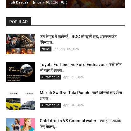
Juli Desoza
-
January 10, 2026
0
d
POPULAR
जंग के मूड में खामेनेई! IRGC को खुली छूट, अंडरग्राउंड
‘मिसाइल...
January 10, 2026
News
Toyota Fortuner vs Ford Endeavour: देखें कौन
सी कार हैं आपके...
April 21, 2024
Automobile
Maruti Swift vs Tata Punch : जाने कौनसी कार लेना
आपके...
April 16, 2024
Automobile
Cold drinks VS Coconut water : क्या होगा आपके
लिए बेहतर,...