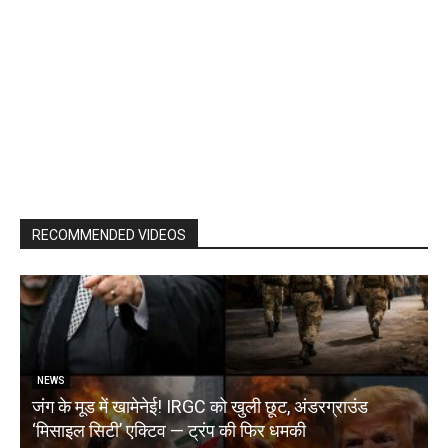
RECOMMENDED VIDEOS
NEWS
जंग के मूड में खामेनेई! IRGC को खुली छूट, अंडरग्राउंड
T
‘मिसाइल सिटी’ एक्टिव — ट्रंप की फिर धमकी
क