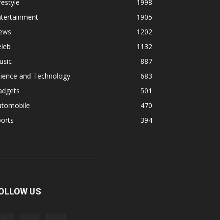
festyle
1998
ntertainment
1905
ews
1202
eleb
1132
usic
887
cience and Technology
683
adgets
501
utomobile
470
orts
394
OLLOW US