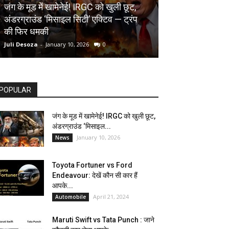
AUTOMOBILE
जंग के मूड में खामेनेई! IRGC को खुली छूट,
अंडरग्राउंड ‘मिसाइल सिटी’ एक्टिव — ट्रंप
Toyota Fortune
की फिर धमकी
देखें कौन सी कार ह
Juli Desoza
-
January 10, 2026
0
dhoni
-
April 21, 202
POPULAR
जंग के मूड में खामेनेई! IRGC को खुली छूट,
अंडरग्राउंड ‘मिसाइल...
January 10, 2026
News
Toyota Fortuner vs Ford
Endeavour: देखें कौन सी कार हैं
आपके...
April 21, 2024
Automobile
Maruti Swift vs Tata Punch : जाने