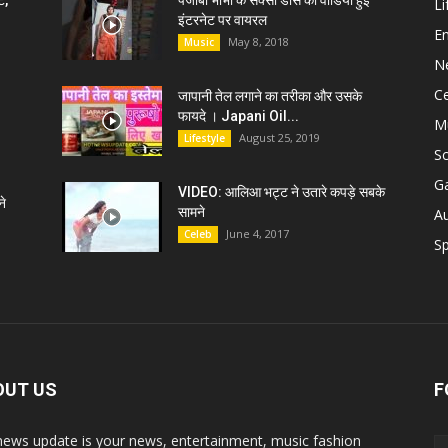
ट,
पंजाबी भाभी के सेक्सी डांस की वीडियो हुई
Li
इंटरनेट पर वायरल
E
May 8, 2018
Music
N
C
जापानी तेल लगाने का तरीका और उसके
फायदे । Japani Oil...
M
August 25, 2019
Lifestyle
S
G
VIDEO: आलिआ भट्ट ने उतारे कपड़े सबके
े
सामने
A
June 4, 2017
Celeb
Sp
OUT US
F
news update is your news, entertainment, music fashion