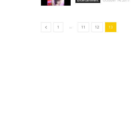
October 14, 2017
Entertainment
...
1
11
12
13