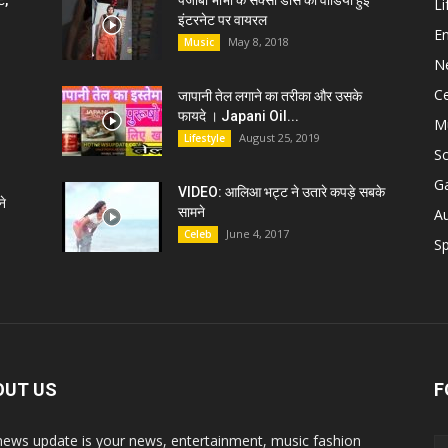
ट,
पंजाबी भाभी के सेक्सी डांस की वीडियो हुई
Li
इंटरनेट पर वायरल
E
May 8, 2018
Music
N
C
जापानी तेल लगाने का तरीका और उसके
फायदे । Japani Oil...
M
August 25, 2019
Lifestyle
S
G
VIDEO: आलिआ भट्ट ने उतारे कपड़े सबके
े
सामने
A
June 4, 2017
Celeb
Sp
OUT US
F
news update is your news, entertainment, music fashion