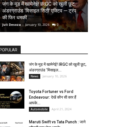
AUTOMOBILE
जंग के मूड में खामेनेई! IRGC को खुली छूट,
अंडरग्राउंड ‘मिसाइल सिटी’ एक्टिव — ट्रंप
Toyota Fortune
की फिर धमकी
देखें कौन सी कार ह
Juli Desoza
-
January 10, 2026
0
dhoni
-
April 21, 202
POPULAR
जंग के मूड में खामेनेई! IRGC को खुली छूट,
अंडरग्राउंड ‘मिसाइल...
January 10, 2026
News
Toyota Fortuner vs Ford
Endeavour: देखें कौन सी कार हैं
आपके...
April 21, 2024
Automobile
Maruti Swift vs Tata Punch : जाने