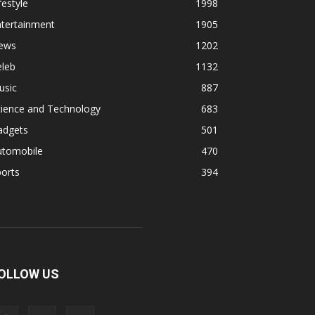
festyle
1998
ntertainment
1905
ews
1202
eleb
1132
usic
887
cience and Technology
683
adgets
501
utomobile
470
orts
394
OLLOW US