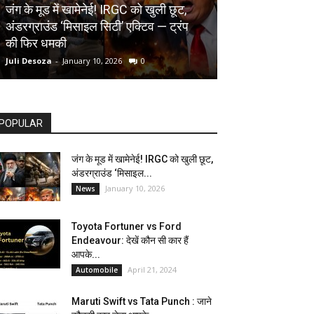
AUTOMOBILE
जंग के मूड में खामेनेई! IRGC को खुली छूट,
अंडरग्राउंड ‘मिसाइल सिटी’ एक्टिव — ट्रंप
Toyota Fortune
की फिर धमकी
देखें कौन सी कार ह
Juli Desoza
-
January 10, 2026
0
dhoni
-
April 21, 202
POPULAR
जंग के मूड में खामेनेई! IRGC को खुली छूट,
अंडरग्राउंड ‘मिसाइल...
January 10, 2026
News
Toyota Fortuner vs Ford
Endeavour: देखें कौन सी कार हैं
आपके...
April 21, 2024
Automobile
Maruti Swift vs Tata Punch : जाने