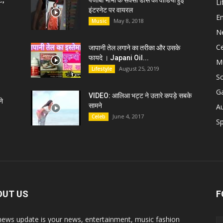
ट,
पंजाबी भाभी के सेक्सी डांस की वीडियो हुई
Li
इंटरनेट पर वायरल
E
May 8, 2018
Music
N
C
जापानी तेल लगाने का तरीका और उसके
फायदे । Japani Oil...
M
August 25, 2019
Lifestyle
S
G
VIDEO: आलिआ भट्ट ने उतारे कपड़े सबके
े
सामने
A
June 4, 2017
Celeb
Sp
OUT US
F
news update is your news, entertainment, music fashion