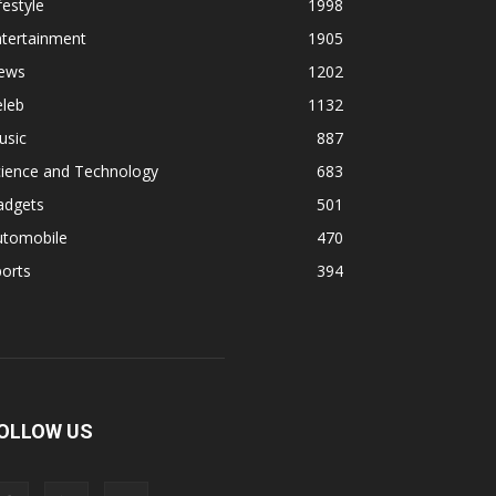
festyle
1998
ntertainment
1905
ews
1202
eleb
1132
usic
887
cience and Technology
683
adgets
501
utomobile
470
orts
394
OLLOW US