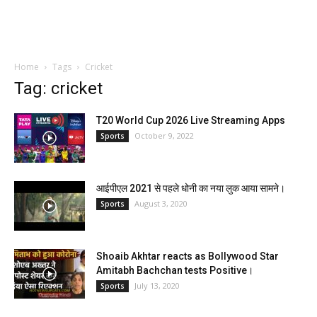
Home
Tags
Cricket
Tag: cricket
T20 World Cup 2026 Live Streaming Apps
October 9, 2022
Sports
आईपीएल 2021 से पहले धोनी का नया लुक आया सामने।
August 3, 2020
Sports
Shoaib Akhtar reacts as Bollywood Star
Amitabh Bachchan tests Positive।
July 13, 2020
Sports