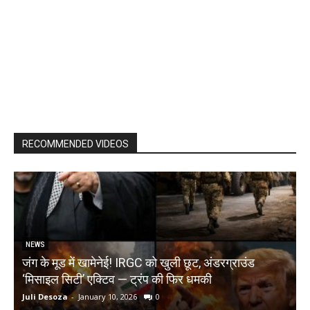
RECOMMENDED VIDEOS
NEWS
जंग के मूड में खामेनेई! IRGC को खुली छूट, अंडरग्राउंड
T
‘मिसाइल सिटी’ एक्टिव — ट्रंप की फिर धमकी
क
Juli Desoza
-
January 10, 2026
0
d