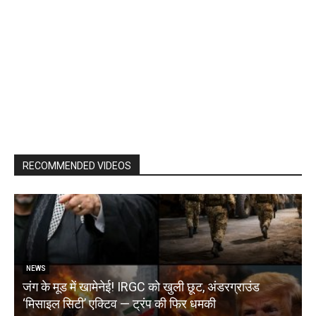
RECOMMENDED VIDEOS
NEWS
जंग के मूड में खामेनेई! IRGC को खुली छूट, अंडरग्राउंड
T
‘मिसाइल सिटी’ एक्टिव — ट्रंप की फिर धमकी
क