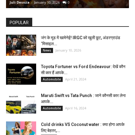
Juli Desoza
-
January 10, 2026
0
d
POPULAR
जंग के मूड में खामेनेई! IRGC को खुली छूट, अंडरग्राउंड
‘मिसाइल...
January 10, 2026
News
Toyota Fortuner vs Ford Endeavour: देखें कौन
सी कार हैं आपके...
April 21, 2024
Automobile
Maruti Swift vs Tata Punch : जाने कौनसी कार लेना
आपके...
April 16, 2024
Automobile
Cold drinks VS Coconut water : क्या होगा आपके
लिए बेहतर,...