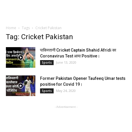
Home
Tags
Cricket Pakistan
Tag: Cricket Pakistan
पाकिस्तानी Cricket Captain Shahid Afridi का
Coronavirus Test आया Positive।
June 13, 2020
Sports
Former Pakistan Opener Taufeeq Umar tests
positive for Covid 19।
May 24, 2020
Sports
- Advertisement -